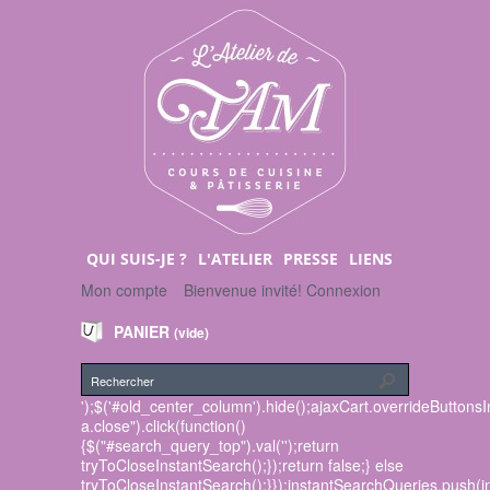
QUI SUIS-JE ?
L'ATELIER
PRESSE
LIENS
Mon compte
Bienvenue invité!
Connexion
PANIER
(vide)
');$('#old_center_column').hide();ajaxCart.overrideButtons
a.close").click(function()
{$("#search_query_top").val('');return
tryToCloseInstantSearch();});return false;} else
tryToCloseInstantSearch();}});instantSearchQueries.push(