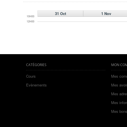
31 Oct
1 Nov
10H00
12H00
CATÉGORIES
MON CO
Cours
Mes com
Evènements
Mes avoi
Mes adre
Mes infor
Mes bons