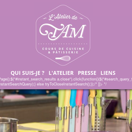
QUI SUIS-JE ?
L'ATELIER
PRESSE
LIENS
ge();$("#instant_search_results a.close").click(function(){$("#search_query_top
stantSearchQuery);} else tryToCloseInstantSearch();});/* ]]> */