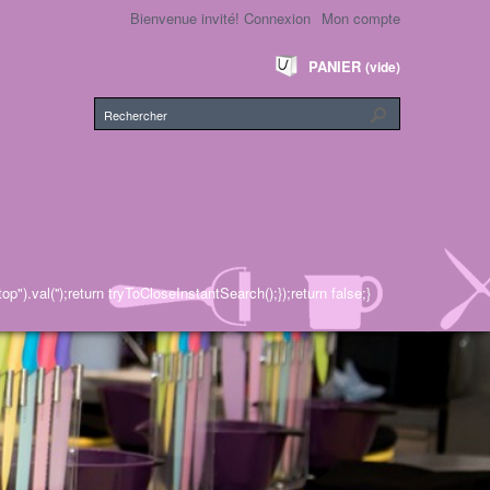
Bienvenue invité!
Connexion
Mon compte
PANIER
(vide)
").val('');return tryToCloseInstantSearch();});return false;}