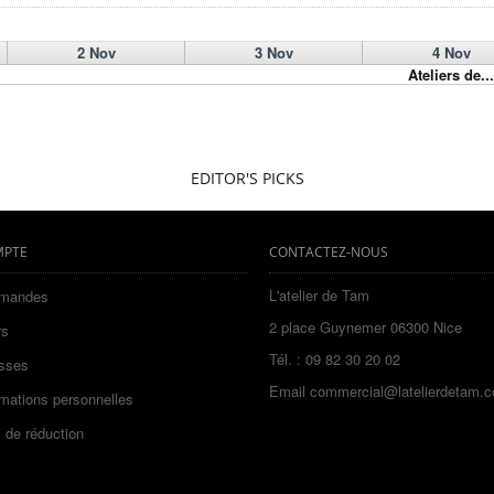
2 Nov
3 Nov
4 Nov
Ateliers de...
EDITOR'S PICKS
MPTE
CONTACTEZ-NOUS
L'atelier de Tam
mandes
2 place Guynemer 06300 Nice
rs
Tél. : 09 82 30 20 02
sses
Email
commercial@latelierdetam.
mations personnelles
 de réduction