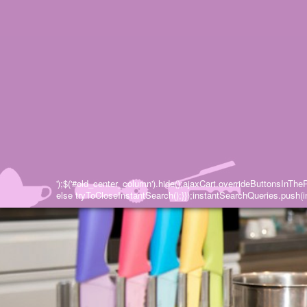
');$('#old_center_column').hide();ajaxCart.overrideButtonsInThePa
else tryToCloseInstantSearch();}});instantSearchQueries.push(in