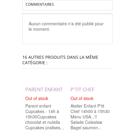
COMMENTAIRES
Aucun commentaire n'a été publié pour
le moment.
16 AUTRES PRODUITS DANS LA MÊME
CATÉGORIE :
PARENT ENFANT
P'TIT CHEF
P'TIT CH
Out of stock
Out of stock
Je m'inscr
Parent enfant
Atelier Enfant P'tit
Atelier Enf
Cupcakes - 14h à
Chef 14h00 à 15h30
ChefDe 1
15h30Cupcakes
Menu USA...!!
Menu pâtis
chocolat et nutella
Salade Coleslaw
Trilogie d
Cupcakes pralises...
Bagel saumon...
cupcakes!.