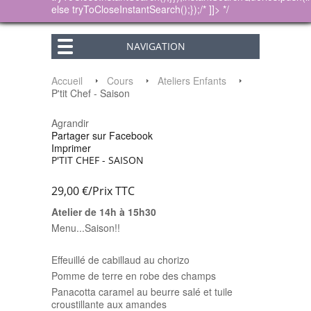
else tryToCloseInstantSearch();});/* ]]> */
NAVIGATION
Accueil
Cours
Ateliers Enfants
P'tit Chef - Saison
Agrandir
Partager sur Facebook
Imprimer
P'TIT CHEF - SAISON
29,00 €
/Prix
TTC
Atelier de 14h à 15h30
Menu...Saison!!
Effeuillé de cabillaud au chorizo
Pomme de terre en robe des champs
Panacotta caramel au beurre salé et tuile
croustillante aux amandes