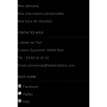
Mes adresses
Mes informations personnelles
Mes bons de réduction
CONTACTEZ-NOUS
L'atelier de Tam
2 place Guynemer 06300 Nice
Tél. : 09 82 30 20 02
Email
commercial@latelierdetam.com
NOUS SUIVRE
Facebook
Twitter
RSS