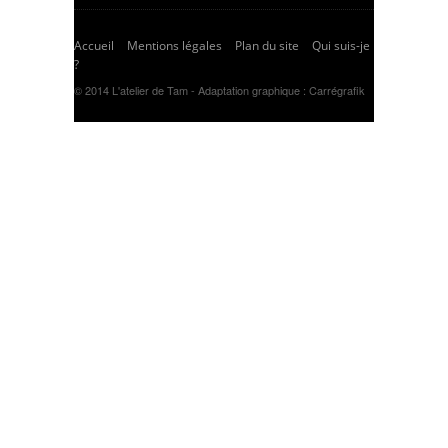
Accueil
Mentions légales
Plan du site
Qui suis-je
?
© 2014 L'atelier de Tam - Adaptation graphique :
Carrégrafik