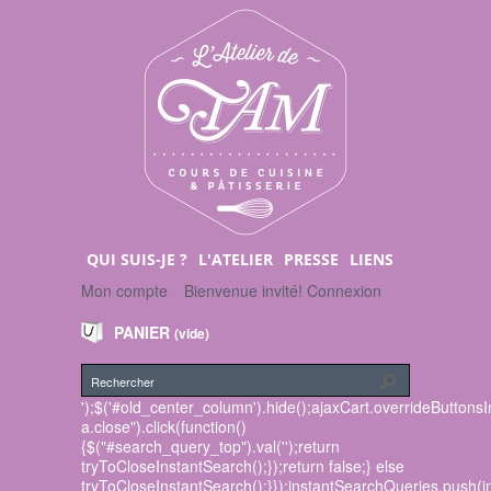
QUI SUIS-JE ?
L'ATELIER
PRESSE
LIENS
Mon compte
Bienvenue invité!
Connexion
PANIER
(vide)
');$('#old_center_column').hide();ajaxCart.overrideButtons
a.close").click(function()
{$("#search_query_top").val('');return
tryToCloseInstantSearch();});return false;} else
tryToCloseInstantSearch();}});instantSearchQueries.push(